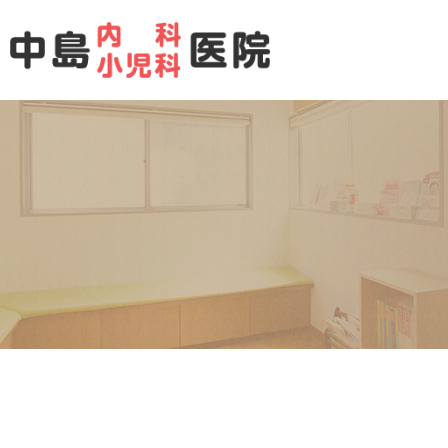
当院の理念
小児科
内科
当院の特徴
循環