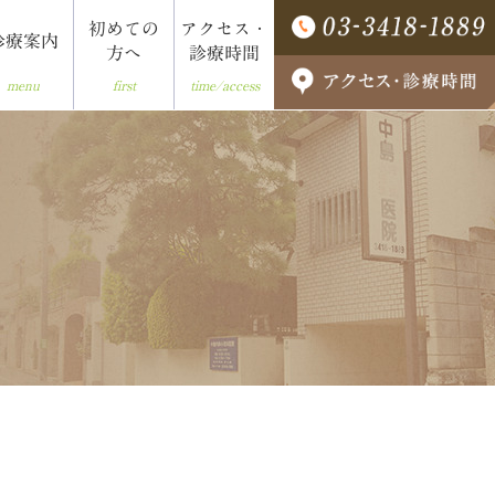
初めての
アクセス・
診療案内
方へ
診療時間
first
time/access
menu