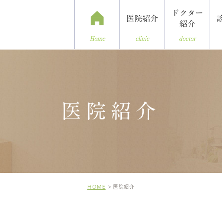
ドクター
医院紹介
紹介
doctor
clinic
Home
医院紹介
器内科
医院設備
予防接種
医院紹介
乳幼児健診
各種健診
HOME
医院紹介