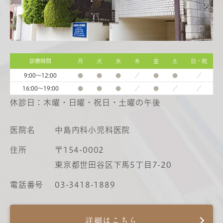
診療時間
月
火
水
木
金
土
日・祝
9:00～12:00
●
●
●
／
●
●
／
16:00～19:00
●
●
●
／
●
／
／
休診日：木曜・日曜・祝日・土曜の午後
医院名
中島内科小児科医院
住所
〒154-0002
東京都世田谷区下馬5丁目7-20
電話番号
03-3418-1889
詳細はこちら